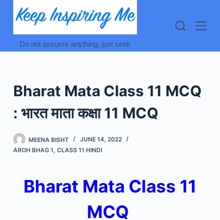
Skip
to
content
Do not assume anything, just seek
Bharat Mata Class 11 MCQ
: भारत माता कक्षा 11 MCQ
MEENA BISHT
JUNE 14, 2022
AROH BHAG 1
,
CLASS 11 HINDI
Bharat Mata Class 11
MCQ