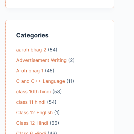
Categories
aaroh bhag 2
(54)
Advertisement Writing
(2)
Aroh bhag 1
(45)
C and C++ Language
(11)
class 10th hindi
(58)
class 11 hindi
(54)
Class 12 English
(1)
Class 12 Hindi
(66)
Class 6 Hindi
(46)