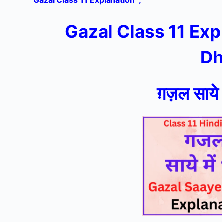
Gazal Class 11 Explanation ,
Gazal Class 11 Ex
Dh
ग़ज़ल साये म