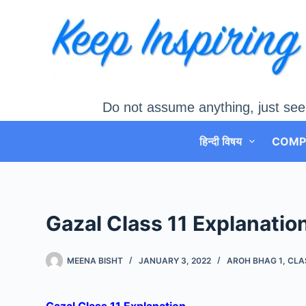
Skip
to
content
Do not assume anything, just see
हिन्दी विषय
COMP
Gazal Class 11 Explanation : 
MEENA BISHT
JANUARY 3, 2022
AROH BHAG 1
,
CLAS