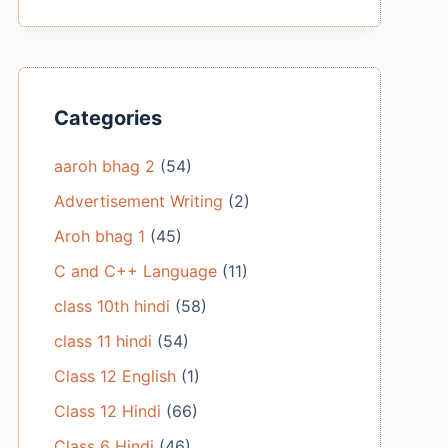
Categories
aaroh bhag 2
(54)
Advertisement Writing
(2)
Aroh bhag 1
(45)
C and C++ Language
(11)
class 10th hindi
(58)
class 11 hindi
(54)
Class 12 English
(1)
Class 12 Hindi
(66)
Class 6 Hindi
(46)