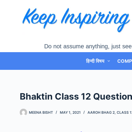
Skip
to
content
Do not assume anything, just see
हिन्दी विषय
COMP
Bhaktin Class 12 Question An
MEENA BISHT
MAY 1, 2021
AAROH BHAG 2
,
CLASS 1