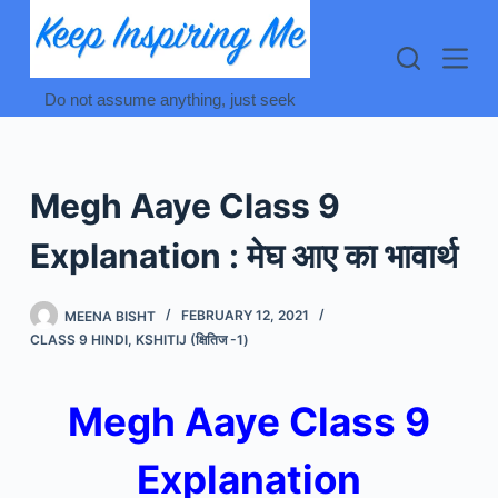
Skip
to
content
Do not assume anything, just seek
Megh Aaye Class 9
Explanation : मेघ आए का भावार्थ
MEENA BISHT
FEBRUARY 12, 2021
CLASS 9 HINDI
,
KSHITIJ (क्षितिज -1)
Megh Aaye Class 9
Explanation