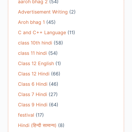
aaroh bhag 2
(54)
Advertisement Writing
(2)
Aroh bhag 1
(45)
C and C++ Language
(11)
class 10th hindi
(58)
class 11 hindi
(54)
Class 12 English
(1)
Class 12 Hindi
(66)
Class 6 Hindi
(46)
Class 7 Hindi
(27)
Class 9 Hindi
(64)
festival
(17)
Hindi (हिन्दी सामान्य)
(8)