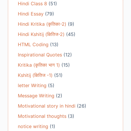
Hindi Class 8
(51)
Hindi Essay
(79)
Hindi Kritika (कृतिका-2)
(9)
Hindi Kshitij (क्षितिज-2)
(45)
HTML Coding
(13)
Inspirational Quotes
(12)
Kritika (कृतिका भाग 1)
(15)
Kshitij (क्षितिज -1)
(51)
letter Writing
(5)
Message Writing
(2)
Motivational story in hindi
(26)
Motivational thoughts
(3)
notice writing
(1)