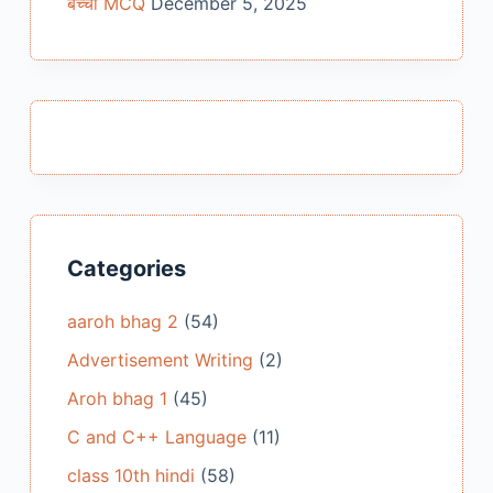
बच्ची MCQ
December 5, 2025
Categories
aaroh bhag 2
(54)
Advertisement Writing
(2)
Aroh bhag 1
(45)
C and C++ Language
(11)
class 10th hindi
(58)