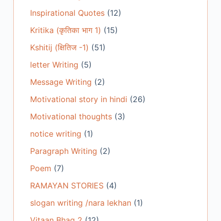
Inspirational Quotes
(12)
Kritika (कृतिका भाग 1)
(15)
Kshitij (क्षितिज -1)
(51)
letter Writing
(5)
Message Writing
(2)
Motivational story in hindi
(26)
Motivational thoughts
(3)
notice writing
(1)
Paragraph Writing
(2)
Poem
(7)
RAMAYAN STORIES
(4)
slogan writing /nara lekhan
(1)
Vitaan Bhag 2
(12)