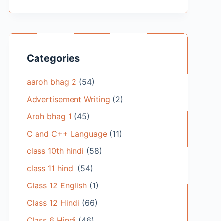
Categories
aaroh bhag 2
(54)
Advertisement Writing
(2)
Aroh bhag 1
(45)
C and C++ Language
(11)
class 10th hindi
(58)
class 11 hindi
(54)
Class 12 English
(1)
Class 12 Hindi
(66)
Class 6 Hindi
(46)