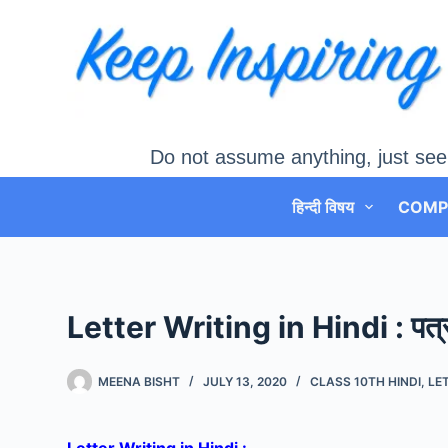
Skip
to
content
Do not assume anything, just see
हिन्दी विषय
COMP
Letter Writing in Hindi : पत्र ल
MEENA BISHT
JULY 13, 2020
CLASS 10TH HINDI
,
LE