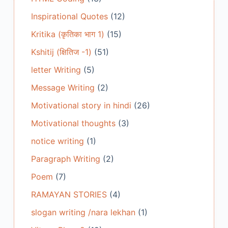
Inspirational Quotes
(12)
Kritika (कृतिका भाग 1)
(15)
Kshitij (क्षितिज -1)
(51)
letter Writing
(5)
Message Writing
(2)
Motivational story in hindi
(26)
Motivational thoughts
(3)
notice writing
(1)
Paragraph Writing
(2)
Poem
(7)
RAMAYAN STORIES
(4)
slogan writing /nara lekhan
(1)