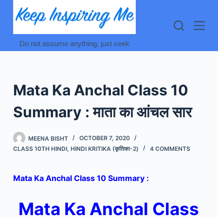
Skip
to
content
Do not assume anything, just seek
Mata Ka Anchal Class 10
Summary : माता का आंचल सार
MEENA BISHT
OCTOBER 7, 2020
CLASS 10TH HINDI
,
HINDI KRITIKA (कृतिका-2)
4 COMMENTS
Mata Ka Anchal Class 10 Summary :
Mata Ka Anchal Class