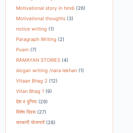
Motivational story in hindi
(26)
Motivational thoughts
(3)
notice writing
(1)
Paragraph Writing
(2)
Poem
(7)
RAMAYAN STORIES
(4)
slogan writing /nara lekhan
(1)
Vitaan Bhag 2
(12)
Vitan Bhag 1
(9)
देश व दुनिया
(29)
विशेष दिवस
(27)
सरकारी योजनायें
(28)