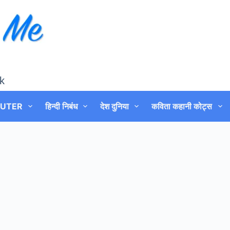
k
UTER
हिन्दी निबंध
देश दुनिया
कविता कहानी कोट्स