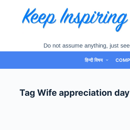
Skip
to
content
Do not assume anything, just see
हिन्दी विषय
COMP
Tag
Wife appreciation day क