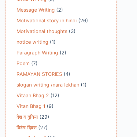
Message Writing
(2)
Motivational story in hindi
(26)
Motivational thoughts
(3)
notice writing
(1)
Paragraph Writing
(2)
Poem
(7)
RAMAYAN STORIES
(4)
slogan writing /nara lekhan
(1)
Vitaan Bhag 2
(12)
Vitan Bhag 1
(9)
देश व दुनिया
(29)
विशेष दिवस
(27)