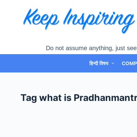
Skip
to
content
Do not assume anything, just see
हिन्दी विषय
COMP
Tag
what is Pradhanmantri