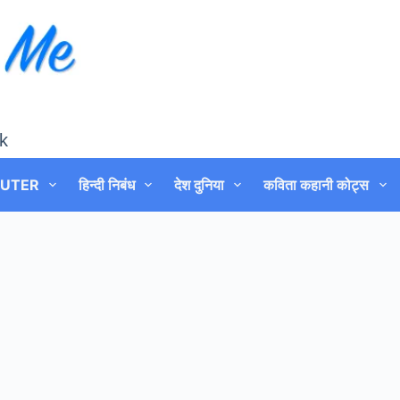
k
UTER
हिन्दी निबंध
देश दुनिया
कविता कहानी कोट्स