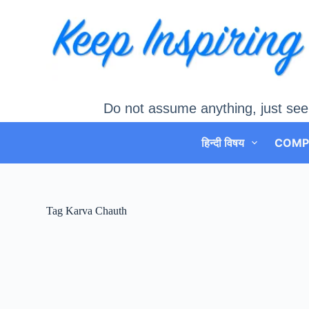
Skip
to
content
Do not assume anything, just see
हिन्दी विषय
COMP
Tag
Karva Chauth