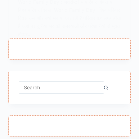
World Family Day : अंतर्राष्ट्रीय परिवार दिवस या
विश्व परिवार दिवस World Family Day विश्व परिवार
दिवस कब और क्यों मनाया जाता है ? परिवार वह जगह होता
है जहां पर दुनिया भर की समस्याओं और परेशानियों से मुक्त
होकर…
MEENA BISHT
MAY 14, 2019
No
results