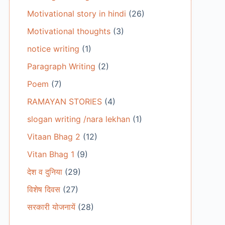
Motivational story in hindi
(26)
Motivational thoughts
(3)
notice writing
(1)
Paragraph Writing
(2)
Poem
(7)
RAMAYAN STORIES
(4)
slogan writing /nara lekhan
(1)
Vitaan Bhag 2
(12)
Vitan Bhag 1
(9)
देश व दुनिया
(29)
विशेष दिवस
(27)
सरकारी योजनायें
(28)