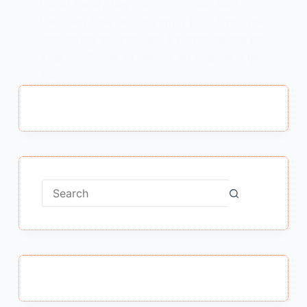
World Family Day : अंतर्राष्ट्रीय परिवार दिवस या
विश्व परिवार दिवस World Family Day विश्व परिवार
दिवस कब और क्यों मनाया जाता है ? परिवार वह जगह होता
है जहां पर दुनिया भर की समस्याओं और परेशानियों से मुक्त
होकर…
MEENA BISHT
MAY 14, 2019
No
results